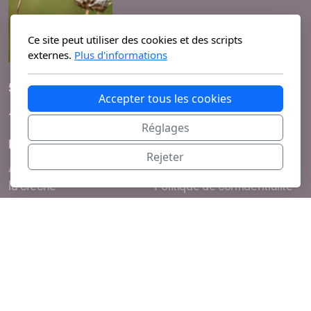
Ce site peut utiliser des cookies et des scripts
externes.
Plus d'informations
53 route du bois
Accepter tous les cookies
1024 Ecublens
Réglages
Menu principal
Légal
Rejeter
Accueil
Conditions d'utilisation
la crèche
Politique de confidentialité
Inscriptions
formulaire
Copyright, tous droits réservés